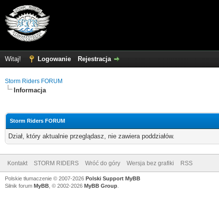
Witaj!
Logowanie
Rejestracja
Storm Riders FORUM
Informacja
Storm Riders FORUM
Dział, który aktualnie przeglądasz, nie zawiera poddziałów.
Kontakt
STORM RIDERS
Wróć do góry
Wersja bez grafiki
RSS
Polskie tłumaczenie © 2007-2026
Polski Support MyBB
Silnik forum
MyBB
, © 2002-2026
MyBB Group
.